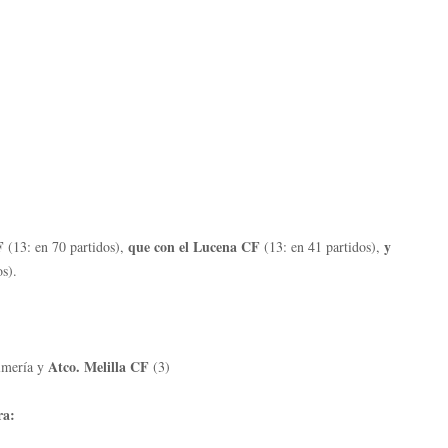
CF
que con el Lucena CF
y
(13: en 70 partidos),
(13: en 41 partidos),
s).
Atco. Melilla CF
Almería y
(3)
ra: