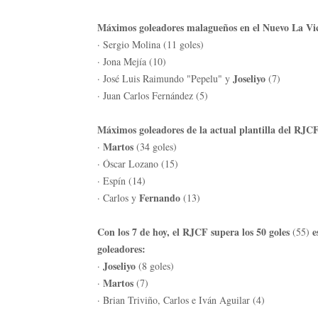
Máximos goleadores malagueños en el Nuevo La Vic
· Sergio Molina (11 goles)
· Jona Mejía (10)
Joseliyo
· José Luis Raimundo "Pepelu" y
(7)
· Juan Carlos Fernández (5)
Máximos goleadores de la actual plantilla del RJC
Martos
·
(34 goles)
· Óscar Lozano (15)
· Espín (14)
Fernando
· Carlos y
(13)
Con los 7 de hoy, el RJCF supera los 50 goles
e
(55)
goleadores:
Joseliyo
·
(8 goles)
Martos
·
(7)
· Brian Triviño, Carlos e Iván Aguilar (4)