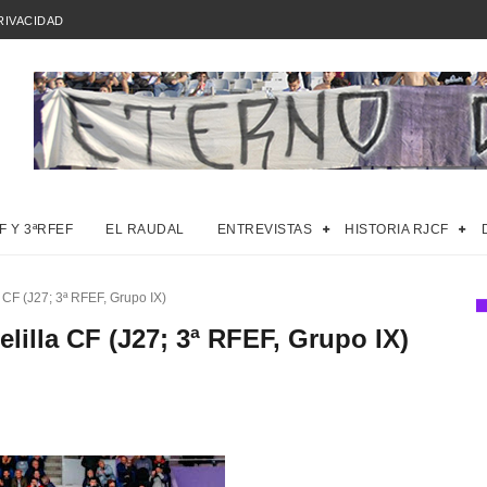
RIVACIDAD
F Y 3ªRFEF
EL RAUDAL
ENTREVISTAS
HISTORIA RJCF
 CF (J27; 3ª RFEF, Grupo IX)
lilla CF (J27; 3ª RFEF, Grupo IX)