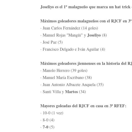
Joseliyo es el 1º malagueño que marca un hat trick e
Máximos goleadores malagueños con el RJCF en 3
· Juan Carlos Fernández (14 goles)
Joseliyo
· Manuel Rojas "Mangüi" y
(8)
· José Paz (5)
· Francisco Delgado e Iván Aguilar (4)
Máximos goleadores jiennenses en la historia del 
· Manolo Herrero (39 goles)
· Manuel María Escribano (38)
· Juan Antonio Albacete Anquela (35)
Martos
· Santi Villa y
(34)
Mayores goleadas del RJCF en casa en 3ª RFEF:
· 10-0 (1 vez)
· 8-0 (4)
7-0
·
(5)