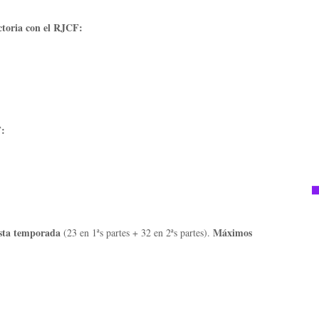
toria con el RJCF:
F:
sta temporada
Máximos
(23 en 1ªs partes + 32 en 2ªs partes).