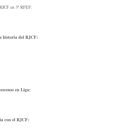
l RJCF en 3ª RFEF:
a historia del RJCF:
escenso en Liga:
ia con el RJCF: