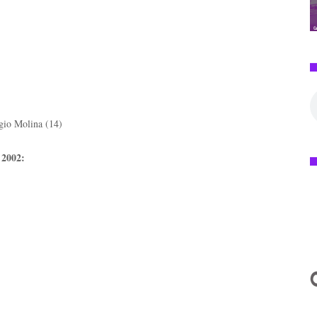
gio Molina (14)
 2002: