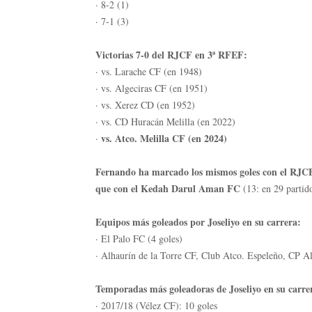
· 8-2 (1)
· 7-1 (3)
Victorias 7-0 del RJCF en 3ª RFEF:
· vs. Larache CF (en 1948)
· vs. Algeciras CF (en 1951)
· vs. Xerez CD (en 1952)
· vs. CD Huracán Melilla (en 2022)
vs. Atco. Melilla CF (en 2024)
·
Fernando ha marcado los mismos goles con el RJ
que con el Kedah Darul Aman FC
(13: en 29 partido
Equipos más goleados por Joseliyo en su carrera:
· El Palo FC (4 goles)
· Alhaurín de la Torre CF, Club Atco. Espeleño, CP 
Temporadas más goleadoras de Joseliyo en su carre
· 2017/18 (Vélez CF): 10 goles