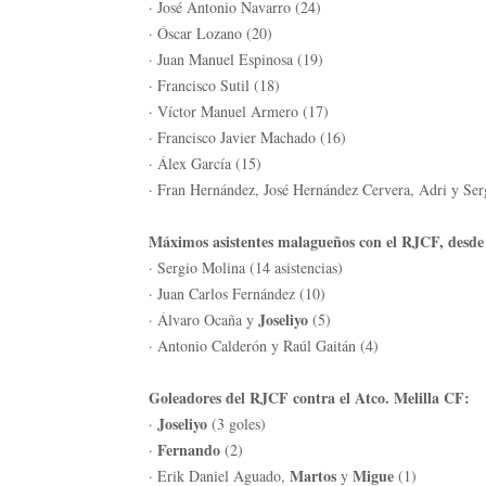
· José Antonio Navarro (24)
· Óscar Lozano (20)
· Juan Manuel Espinosa (19)
· Francisco Sutil (18)
· Víctor Manuel Armero (17)
· Francisco Javier Machado (16)
· Álex García (15)
· Fran Hernández, José Hernández Cervera, Adri y Ser
Máximos asistentes malagueños con el RJCF, desde
· Sergio Molina (14 asistencias)
· Juan Carlos Fernández (10)
Joseliyo
· Álvaro Ocaña y
(5)
· Antonio Calderón y Raúl Gaitán (4)
Goleadores del RJCF contra el Atco. Melilla CF:
Joseliyo
·
(3 goles)
Fernando
·
(2)
Martos
Migue
· Erik Daniel Aguado,
y
(1)