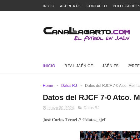
INICIO
ACERCA DE
CONTACTO
POLÍTICA DE P
INICIO
REAL JAÉN CF
JAÉN FS
2ªRFE
Home
>
Datos RJ
>
Datos del RJCF 7-0 Atco. Melilla
Datos del RJCF 7-0 Atco. Me
marzo 30, 2024
Datos RJ
José Carlos Teruel // @datos_rjcf