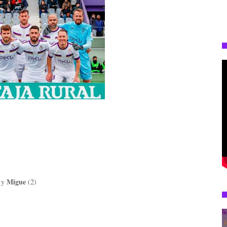
s
Migue
y
(2)