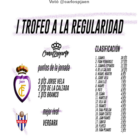
Votó @carlospjaen