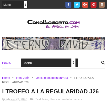
INICIO
Home
>
Real Jaén
>
Un café desde la barrera
>
I TROFEO A LA
REGULARIDAD J26
I TROFEO A LA REGULARIDAD J26
febrero 23, 2020
Real Jaén
,
Un café desde la barrera