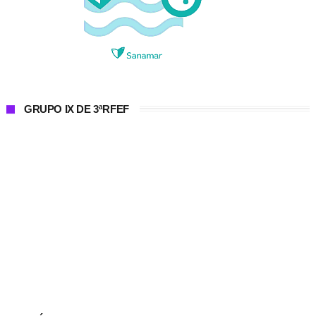
GRUPO IX DE 3ªRFEF