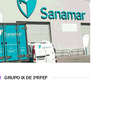
GRUPO IX DE 3ªRFEF