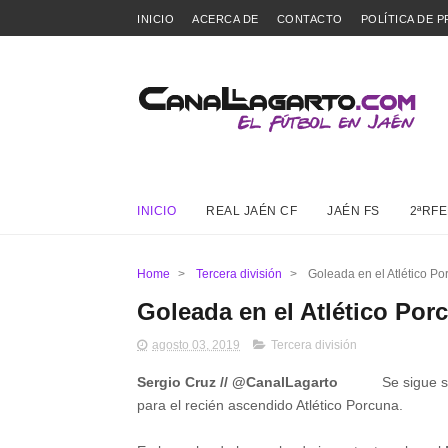
INICIO
ACERCA DE
CONTACTO
POLÍTICA DE P
INICIO
REAL JAÉN CF
JAÉN FS
2ªRFE
Home
>
Tercera división
>
Goleada en el Atlético Po
Goleada en el Atlético Porc
agosto 03, 2019
Tercera división
Sergio Cruz // @CanalLagarto
Se sigue sum
para el recién ascendido Atlético Porcuna.