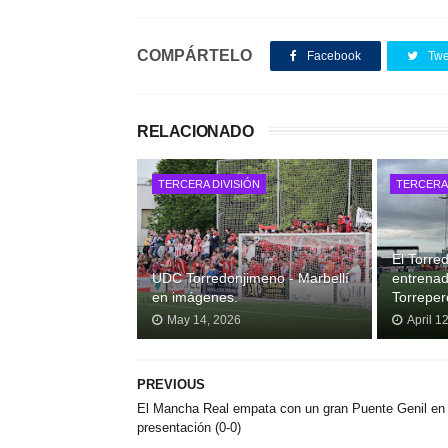
COMPÁRTELO
Facebook
Twe
RELACIONADO
TERCERA DIVISIÓN
TERCERA 
El Torre
UDC Torredonjimeno - Marbellí
entrenad
en imágenes.
Torrepero
May 14, 2026
April 1
PREVIOUS
El Mancha Real empata con un gran Puente Genil en
presentación (0-0)