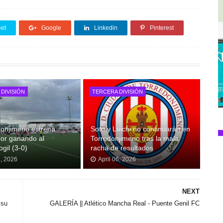
et
Google
Linkedin
Pinterest
DIVISIÓN
TERCERA DIVISIÓN
donjimeno estrena
Soto y Luichi no continuarán en
or ganando al
Torredonjimeno tras la mala
gil (3-0)
racha de resultados
2, 2026
April 06, 2026
NEXT
 su
GALERÍA || Atlético Mancha Real - Puente Genil FC