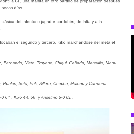
Montilla CF, una manita en otro partido de preparación después
 pocos días.
lásica del talentoso jugador cordobés, de falta y a la
.
colocaban el segundo y tercero, Kiko marchándose del meta el
z, Fernando, Nieto, Troyano, Chiqui, Cañada, Manolillo, Manu
o, Robles, Soto, Erik, Sillero, Chechu, Maleno y Carmona.
-0 64´, Kiko 4-0 66´ y Anselmo 5-0 81´.