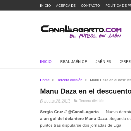
INICIO
ACERCA DE
CONTACTO
POLÍTICA DE P
INICIO
REAL JAÉN CF
JAÉN FS
2ªRFE
Home
>
Tercera división
>
Manu Daza en el descuent
Manu Daza en el descuento
agosto 28, 2017
Tercera división
Sergio Cruz // @CanalLagarto
Nueva derrot
a un gol del delantero Manu Daza
. Segunda de
puntos tras disputarse dos jornadas de Liga.