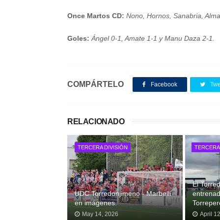
Once Martos CD:
Nono, Hornos, Sanabria, Alman
Goles:
Ángel 0-1, Amate 1-1 y Manu Daza 2-1.
COMPÁRTELO
Facebook
Twe
RELACIONADO
TERCERA DIVISIÓN
TERCERA 
El Torre
UDC Torredonjimeno - Marbellí
entrenad
en imágenes.
Torrepero
May 14, 2026
April 1