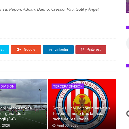
sa, Pepón, Adrián, Bueno, Crespo, Vitu, Sutil y Ángel.
et
Google
Linkedin
Pinterest
DIVISIÓN
TERCERA DIVISIÓN
donjimeno estrena
Soto y Luichi no continuarán en
or ganando al
Torredonjimeno tras la mala
gil (3-0)
racha de resultados
2, 2026
April 06, 2026