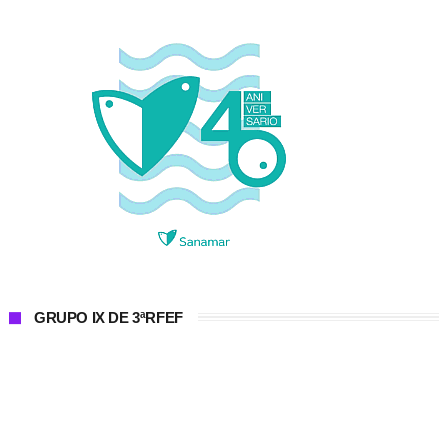
GRUPO IX DE 3ªRFEF