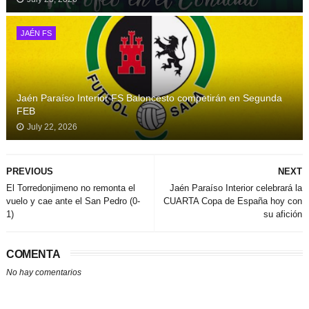
JAÉN FS
Jaén Paraíso Interior FS Baloncesto competirán en Segunda
FEB
July 22, 2026
PREVIOUS
NEXT
El Torredonjimeno no remonta el
Jaén Paraíso Interior celebrará la
vuelo y cae ante el San Pedro (0-
CUARTA Copa de España hoy con
1)
su afición
COMENTA
No hay comentarios