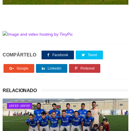
COMPÁRTELO
Facebook
Tweet
Google
Linkedin
Pinterest
RELACIONADO
1RFEF-2RFEF