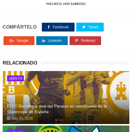
COMPÁRTELO
Facebook
Tweet
Google
Linkedin
Pinterest
RELACIONADO
JAÉN FS
El FC Barcelona rival del Paraíso en semifinales de la
Supercopa de España
July 24, 2026