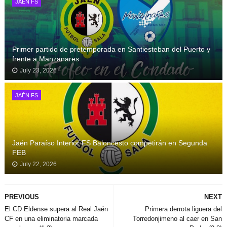
JAÉN FS
Primer partido de pretemporada en Santiesteban del Puerto y
frente a Manzanares
July 23, 2026
JAÉN FS
Jaén Paraíso Interior FS Baloncesto competirán en Segunda
FEB
July 22, 2026
PREVIOUS
NEXT
El CD Eldense supera al Real Jaén
Primera derrota liguera del
CF en una eliminatoria marcada
Torredonjimeno al caer en San