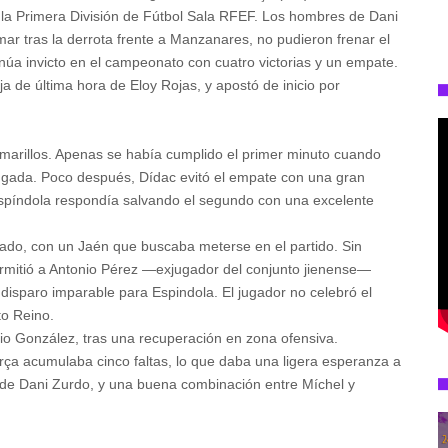
 la Primera División de Fútbol Sala RFEF. Los hombres de Dani
ar tras la derrota frente a Manzanares, no pudieron frenar el
núa invicto en el campeonato con cuatro victorias y un empate.
ja de última hora de Eloy Rojas, y apostó de inicio por
marillos. Apenas se había cumplido el primer minuto cuando
 jugada. Poco después, Dídac evitó el empate con una gran
Espíndola respondía salvando el segundo con una excelente
lado, con un Jaén que buscaba meterse en el partido. Sin
rmitió a Antonio Pérez —exjugador del conjunto jienense—
disparo imparable para Espindola. El jugador no celebró el
to Reino.
gio González, tras una recuperación en zona ofensiva.
arça acumulaba cinco faltas, lo que daba una ligera esperanza a
 de Dani Zurdo, y una buena combinación entre Míchel y