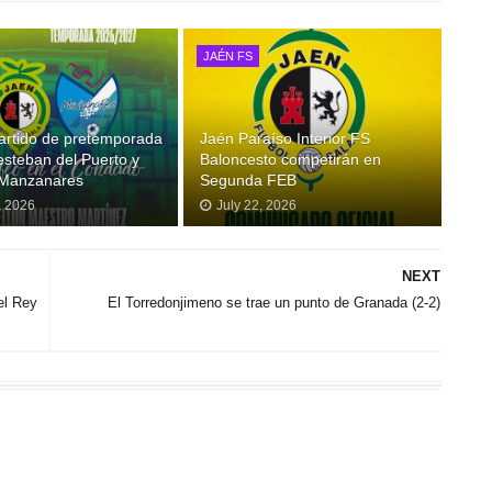
JAÉN FS
artido de pretemporada
Jaén Paraíso Interior FS
esteban del Puerto y
Baloncesto competirán en
 Manzanares
Segunda FEB
, 2026
July 22, 2026
NEXT
el Rey
El Torredonjimeno se trae un punto de Granada (2-2)