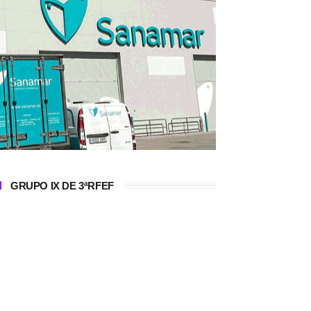
GRUPO IX DE 3ªRFEF