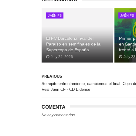
JAÉN FS
JAÉN FS
El FC Barcelona rival del
Primer p
Paraíso en semifinales de la
en Santi
Supercopa de España
frente a
July 24, 2026
July 23
PREVIOUS
Se repite enfrentamiento, cambiemos el final. Copa d
Real Jaén CF - CD Eldense
COMENTA
No hay comentarios