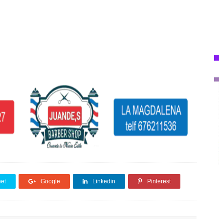
et
Google
Linkedin
Pinterest