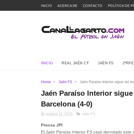
INICIO
ACERCA DE
CONTACTO
POLÍTICA DE P
INICIO
REAL JAÉN CF
JAÉN FS
2ªRFE
Home
>
Jaén FS
>
Jaén Paraíso Interior sigue sin e
Jaén Paraíso Interior sigue
Barcelona (4-0)
octubre 11, 2025
Jaén FS
Prensa JPI
El Jaén Paraíso Interior FS cayó derrotado este 