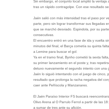
Sin embargo, el conjunto local amplió la ventaja
tras un rápido contragolpe. Con ese resultado se
Jaén salió con más intensidad tras el paso por ve
parte, pero sin lograr transformar sus llegadas e
que se marchó desviado. Espindola, por su parte
consecutivas.
El encuentro entró en una fase de ida y vuelta s
minutos del final, el Barça cometía su quinta fal
a Lemine para buscar el gol.
Ya en el tramo final, Bynho cometió la sexta falta
su primer lanzamiento en el poste y, tras repetir
detuvo nuevamente el segundo intento con una g
Jaén lo siguió intentando con el juego de cinco, pe
resultado que prolonga la racha negativa del con
caer ante Peñíscola y Manzanares.
El Jaén Paraíso Interior FS buscará reencontrarse
Olivo Arena al O Parrulo Ferrol a partir de las 1
a sumar de tres ante su afición.