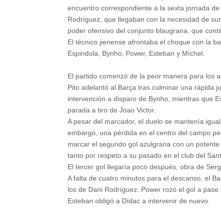
encuentro correspondiente a la sexta jornada de
Rodríguez, que llegaban con la necesidad de sum
poder ofensivo del conjunto blaugrana, que conti
El técnico jienense afrontaba el choque con la ba
Espindola, Bynho, Power, Esteban y Míchel.
El partido comenzó de la peor manera para los a
Pito adelantó al Barça tras culminar una rápida
intervención a disparo de Bynho, mientras que 
parada a tiro de Joao Victor.
A pesar del marcador, el duelo se mantenía igua
embargo, una pérdida en el centro del campo pe
marcar el segundo gol azulgrana con un potente 
tanto por respeto a su pasado en el club del San
El tercer gol llegaría poco después, obra de Ser
A falta de cuatro minutos para el descanso, el B
los de Dani Rodríguez. Power rozó el gol a pase
Esteban obligó a Dídac a intervenir de nuevo.