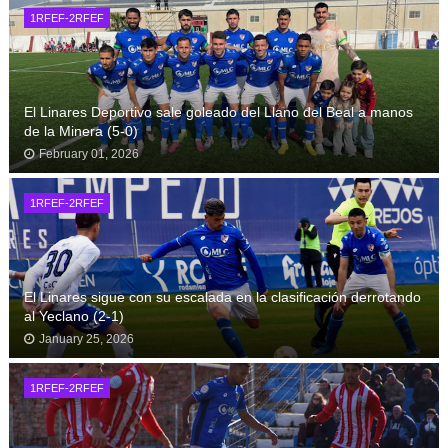
1RFEF-2RFEF
El Linares Deportivo sale goleado del Llano del Beal a manos
de la Minera (5-0)
February 01, 2026
1RFEF-2RFEF
El Linares sigue con su escalada en la clasificación derrotando
al Yeclano (2-1)
January 25, 2026
1RFEF-2RFEF