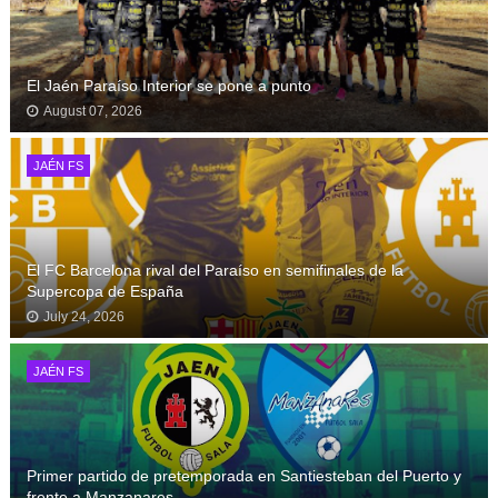
El Jaén Paraíso Interior se pone a punto
August 07, 2026
JAÉN FS
El FC Barcelona rival del Paraíso en semifinales de la
Supercopa de España
July 24, 2026
JAÉN FS
Primer partido de pretemporada en Santiesteban del Puerto y
frente a Manzanares