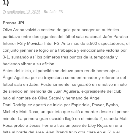
1)
septiembre 13, 2025
Jaén FS
Prensa JPI
Olivo Arena volvió a vestirse de gala para acoger un auténtico
partidazo entre dos gigantes del fútbol sala nacional: Jaén Paraíso
Interior FS y Movistar Inter FS. Ante más de 5.500 espectadores, el
conjunto jiennense logró una trabajada y emocionante victoria por
3-1, sumando así los primeros tres puntos de la temporada y
haciendo vibrar a su afición.
Antes del inicio, el pabellón se detuvo para rendir homenaje a
Ángel Aguilera por su trayectoria como entrenador y referente del
fútbol sala en Jaén. Posteriormente, se guardó un emotivo minuto
de silencio en memoria de Juan Aguilera, expresidente del club
bajo el nombre de Oliva Secavi y hermano de Ángel.
Dani Rodríguez apostó de inicio por Espindola, Power, Bynho,
Michel y Mati Rosa, un quinteto que salió a morder desde el primer
minuto. La primera gran ocasión llegó en el minuto 2, cuando Mati
Rosa probó a Jesús Herrero tras un pase de Eloy Rojas en una
falta al borde del área. Alan Brandi tuvo otra clara en el 5’, y el