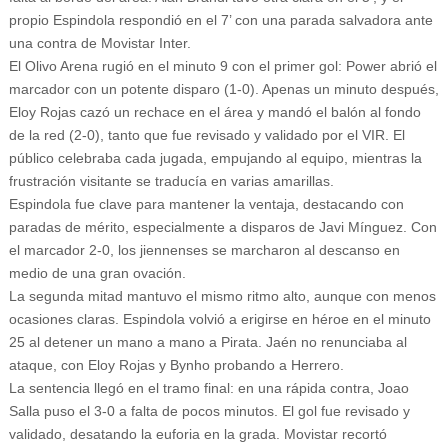
propio Espindola respondió en el 7’ con una parada salvadora ante
una contra de Movistar Inter.
El Olivo Arena rugió en el minuto 9 con el primer gol: Power abrió el
marcador con un potente disparo (1-0). Apenas un minuto después,
Eloy Rojas cazó un rechace en el área y mandó el balón al fondo
de la red (2-0), tanto que fue revisado y validado por el VIR. El
público celebraba cada jugada, empujando al equipo, mientras la
frustración visitante se traducía en varias amarillas.
Espindola fue clave para mantener la ventaja, destacando con
paradas de mérito, especialmente a disparos de Javi Mínguez. Con
el marcador 2-0, los jiennenses se marcharon al descanso en
medio de una gran ovación.
La segunda mitad mantuvo el mismo ritmo alto, aunque con menos
ocasiones claras. Espindola volvió a erigirse en héroe en el minuto
25 al detener un mano a mano a Pirata. Jaén no renunciaba al
ataque, con Eloy Rojas y Bynho probando a Herrero.
La sentencia llegó en el tramo final: en una rápida contra, Joao
Salla puso el 3-0 a falta de pocos minutos. El gol fue revisado y
validado, desatando la euforia en la grada. Movistar recortó