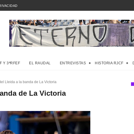
RIVACIDAD
F Y 3ªRFEF
EL RAUDAL
ENTREVISTAS
HISTORIA RJCF
del Lleida a la banda de La Victoria
banda de La Victoria