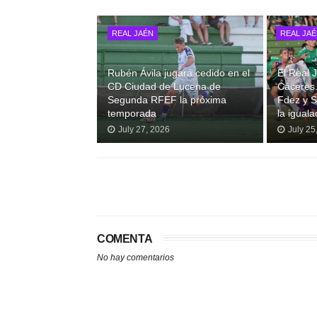
REAL JAÉN
REAL JA
Rubén Ávila jugará cedido en el
El Real
CD Ciudad de Lucena de
Cáceres.
Segunda RFEF la próxima
Fdez y S
temporada
la iguala
July 27, 2026
July 25
COMENTA
No hay comentarios