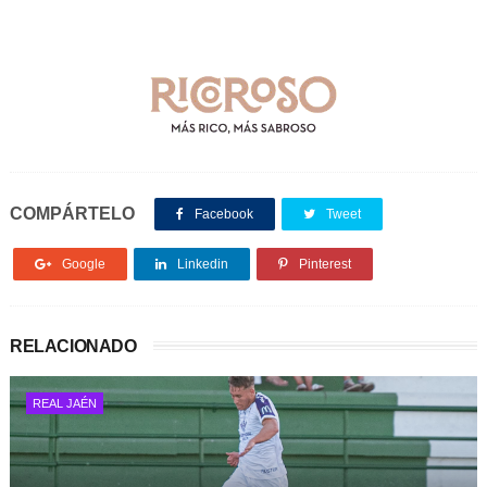
COMPÁRTELO
Facebook
Tweet
Google
Linkedin
Pinterest
RELACIONADO
REAL JAÉN