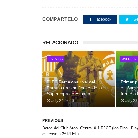
COMPÁRTELO
Facebook
Twe
RELACIONADO
JAÉN FS
JAÉN FS
El FC Barcelona rival del
Primer p
Paraíso en semifinales de la
en Santi
Supercopa de España
frente a
July 24, 2026
July 23
PREVIOUS
Datos del Club Atco. Central 0-1 RJCF (ida Final; Pla
ascenso a 2ª RFEF)