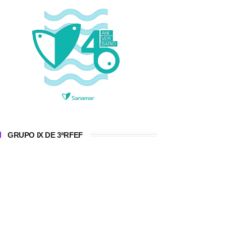
GRUPO IX DE 3ªRFEF