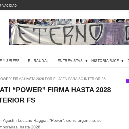
RIVACIDAD
F Y 3ªRFEF
EL RAUDAL
ENTREVISTAS
HISTORIA RJCF
POWER” FIRMA HASTA 2028 POR EL JAÉN PARAÍSO INTERIOR FS
ATI “POWER” FIRMA HASTA 2028
TERIOR FS
r Agustín Luciano Raggiati “Power”, cierre argentino, se
emporadas, hasta 2028.