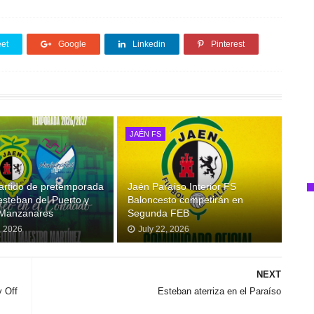
et
Google
Linkedin
Pinterest
JAÉN FS
artido de pretemporada
Jaén Paraíso Interior FS
esteban del Puerto y
Baloncesto competirán en
 Manzanares
Segunda FEB
, 2026
July 22, 2026
NEXT
y Off
Esteban aterriza en el Paraíso