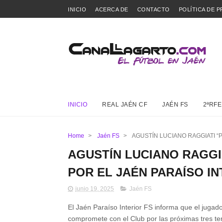
INICIO
ACERCA DE
CONTACTO
POLÍTICA DE P
INICIO
REAL JAÉN CF
JAÉN FS
2ªRFE
Home
>
Jaén FS
>
AGUSTÍN LUCIANO RAGGIATI “
AGUSTÍN LUCIANO RAGGI
POR EL JAÉN PARAÍSO IN
junio 19, 2025
Jaén FS
El Jaén Paraíso Interior FS informa que el jugado
compromete con el Club por las próximas tres t