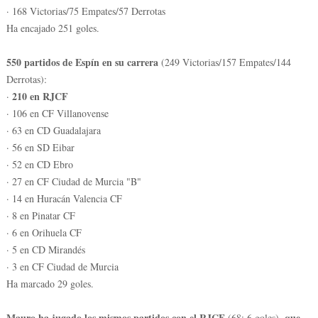
· 168 Victorias/75 Empates/57 Derrotas
Ha encajado 251 goles.
550 partidos de Espín en su carrera
(249 Victorias/157 Empates/144
Derrotas):
210 en RJCF
·
· 106 en CF Villanovense
· 63 en CD Guadalajara
· 56 en SD Eibar
· 52 en CD Ebro
· 27 en CF Ciudad de Murcia "B"
· 14 en Huracán Valencia CF
· 8 en Pinatar CF
· 6 en Orihuela CF
· 5 en CD Mirandés
· 3 en CF Ciudad de Murcia
Ha marcado 29 goles.
Mauro ha jugado los mismos partidos con el RJCF
que
(68: 6 goles),