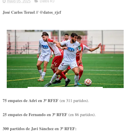
mayo 05, 2025
Datos RJ
José Carlos Teruel // @datos_rjcf
75 empates de Adri en 3ª RFEF
(en 311 partidos).
25 empates de Fernando en 3ª RFEF
(en 86 partidos).
300 partidos de Javi Sánchez en 3ª RFEF: