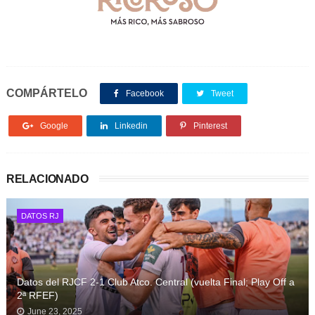
COMPÁRTELO
Facebook
Tweet
Google
Linkedin
Pinterest
RELACIONADO
DATOS RJ
Datos del RJCF 2-1 Club Atco. Central (vuelta Final; Play Off a
2ª RFEF)
June 23, 2025