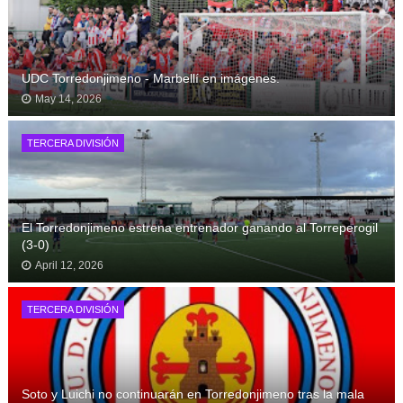
UDC Torredonjimeno - Marbellí en imágenes.
May 14, 2026
TERCERA DIVISIÓN
El Torredonjimeno estrena entrenador ganando al Torreperogil
(3-0)
April 12, 2026
TERCERA DIVISIÓN
Soto y Luichi no continuarán en Torredonjimeno tras la mala