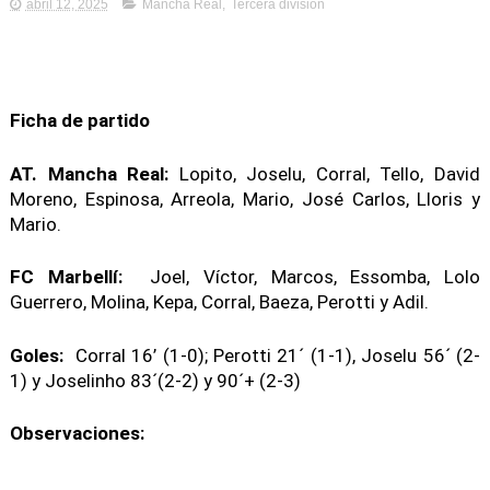
abril 12, 2025
Mancha Real
,
Tercera división
Ficha de partido
AT. Mancha Real:
Lopito, Joselu, Corral, Tello, David
Moreno, Espinosa, Arreola, Mario, José Carlos, Lloris y
Mario.
FC Marbellí:
Joel, Víctor, Marcos, Essomba, Lolo
Guerrero, Molina, Kepa, Corral, Baeza, Perotti y Adil.
Goles:
Corral 16’ (1-0); Perotti 21´ (1-1), Joselu 56´ (2-
1) y Joselinho 83´(2-2) y 90´+ (2-3)
Observaciones: