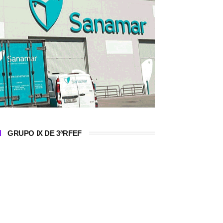
GRUPO IX DE 3ªRFEF