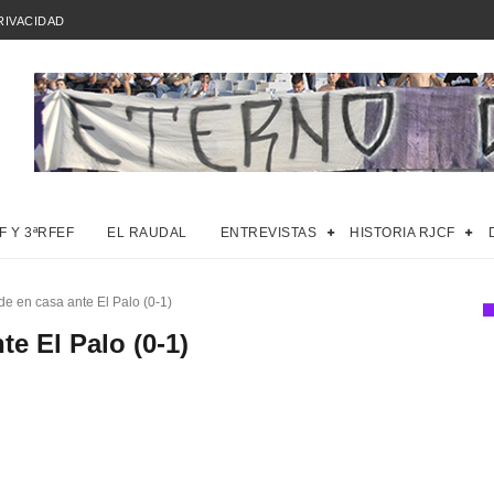
RIVACIDAD
F Y 3ªRFEF
EL RAUDAL
ENTREVISTAS
HISTORIA RJCF
de en casa ante El Palo (0-1)
te El Palo (0-1)