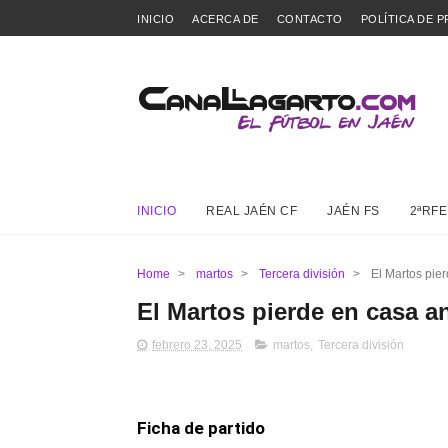
INICIO
ACERCA DE
CONTACTO
POLÍTICA DE P
INICIO
REAL JAÉN CF
JAÉN FS
2ªRFE
Home
>
martos
>
Tercera división
>
El Martos pier
El Martos pierde en casa an
febrero 23, 2025
martos
,
Tercera división
Ficha de partido