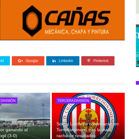
et
Google
Linkedin
Pinterest
DIVISIÓN
TERCERA DIVISIÓN
donjimeno estrena
Soto y Luichi no continuarán en
or ganando al
Torredonjimeno tras la mala
gil (3-0)
racha de resultados