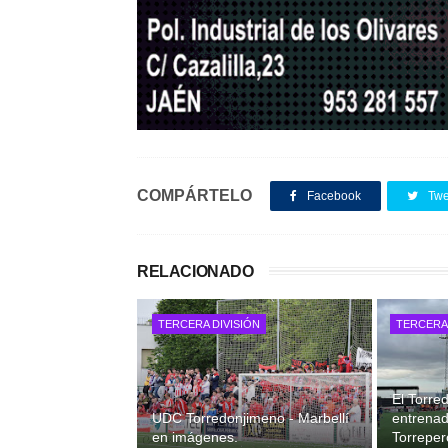
COMPÁRTELO
Facebook
Twe
RELACIONADO
TERCERA DIVISIÓN
TERCERA 
El Torre
UDC Torredonjimeno - Marbellí
entrenad
en imágenes.
Torrepero