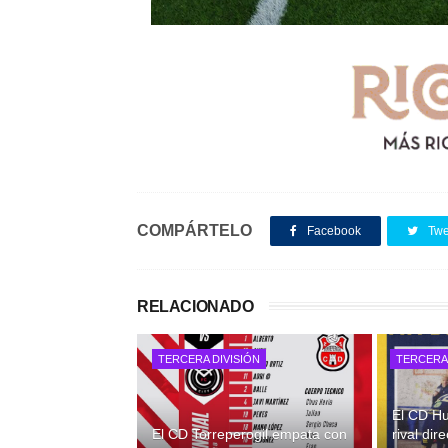
COMPÁRTELO
Facebook
Twe
RELACIONADO
TERCERA DIVISIÓN
TERCERA 
El CD Hu
El CD Torreperogil empata con
rival di