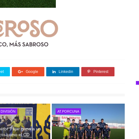
et
Google
Linkedin
Pinterest
DIVISIÓN
AT.PORCUNA
étor Tájar gana a un
recto como el CD