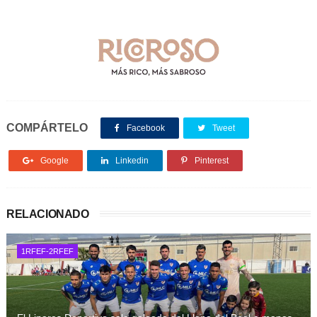
COMPÁRTELO
Facebook
Tweet
Google
Linkedin
Pinterest
RELACIONADO
1RFEF-2RFEF