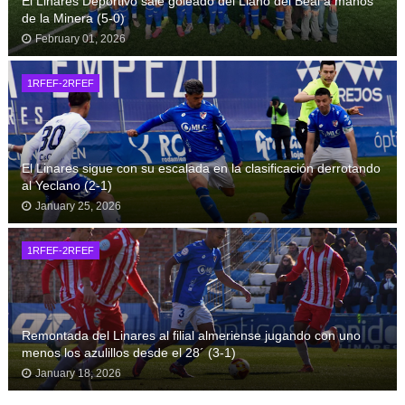
El Linares Deportivo sale goleado del Llano del Beal a manos
de la Minera (5-0)
February 01, 2026
1RFEF-2RFEF
El Linares sigue con su escalada en la clasificación derrotando
al Yeclano (2-1)
January 25, 2026
1RFEF-2RFEF
Remontada del Linares al filial almeriense jugando con uno
menos los azulillos desde el 28´ (3-1)
January 18, 2026