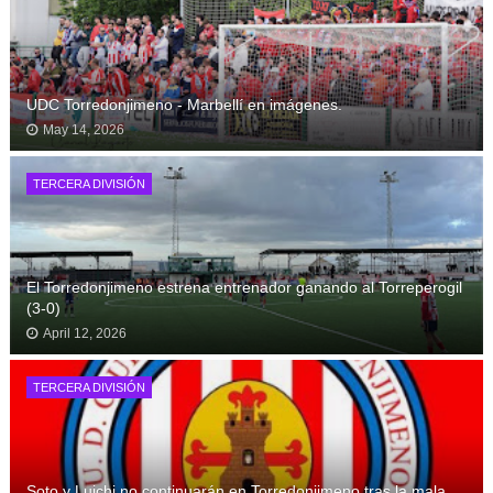
UDC Torredonjimeno - Marbellí en imágenes.
May 14, 2026
TERCERA DIVISIÓN
El Torredonjimeno estrena entrenador ganando al Torreperogil
(3-0)
April 12, 2026
TERCERA DIVISIÓN
Soto y Luichi no continuarán en Torredonjimeno tras la mala