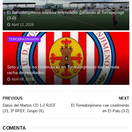
El Torredonjimeno estrena entrenador ganando al Torreperogil
(3-0)
April 12, 2026
TERCERA DIVISIÓN
Soto y Luichi no continuarán en Torredonjimeno tras la mala
racha de resultados
April 06, 2026
PREVIOUS
NEXT
Datos del Martos CD 1-2 RJCF
El Torredonjimeno cae cruelmente
(J3; 3ª RFEF, Grupo IX)
en El Palo (3-2)
COMENTA