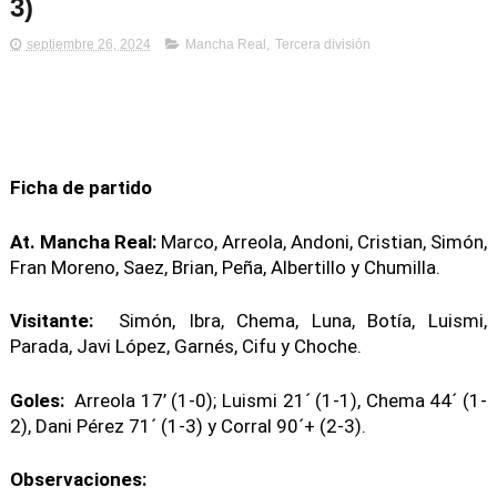
3)
septiembre 26, 2024
Mancha Real
,
Tercera división
Ficha de partido
At. Mancha Real:
Marco, Arreola, Andoni, Cristian, Simón,
Fran Moreno, Saez, Brian, Peña, Albertillo y Chumilla.
Visitante:
Simón, Ibra, Chema, Luna, Botía, Luismi,
Parada, Javi López, Garnés, Cifu y Choche.
Goles:
Arreola 17’ (1-0); Luismi 21´ (1-1), Chema 44´ (1-
2), Dani Pérez 71´ (1-3) y Corral 90´+ (2-3).
Observaciones: