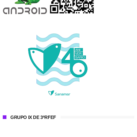
GRUPO IX DE 3ªRFEF