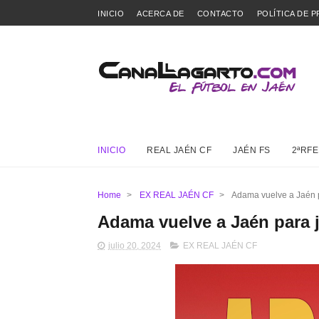
INICIO
ACERCA DE
CONTACTO
POLÍTICA DE P
INICIO
REAL JAÉN CF
JAÉN FS
2ªRFE
Home
>
EX REAL JAÉN CF
>
Adama vuelve a Jaén p
Adama vuelve a Jaén para j
julio 20, 2024
EX REAL JAÉN CF