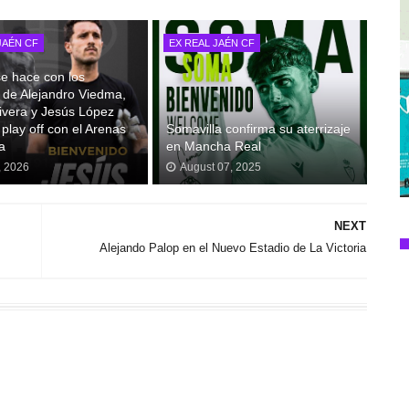
JAÉN CF
EX REAL JAÉN CF
e hace con los
s de Alejandro Viedma,
ivera y Jesús López
 play off con el Arenas
Somavilla confirma su aterrizaje
a
en Mancha Real
, 2026
August 07, 2025
NEXT
Alejando Palop en el Nuevo Estadio de La Victoria