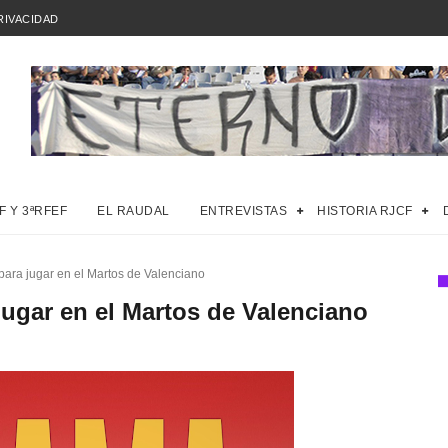
RIVACIDAD
F Y 3ªRFEF
EL RAUDAL
ENTREVISTAS
HISTORIA RJCF
ara jugar en el Martos de Valenciano
ugar en el Martos de Valenciano