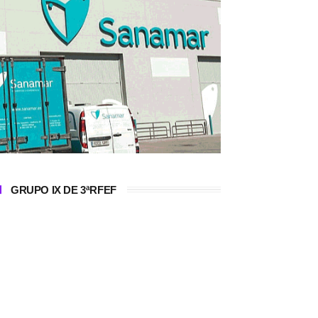
GRUPO IX DE 3ªRFEF