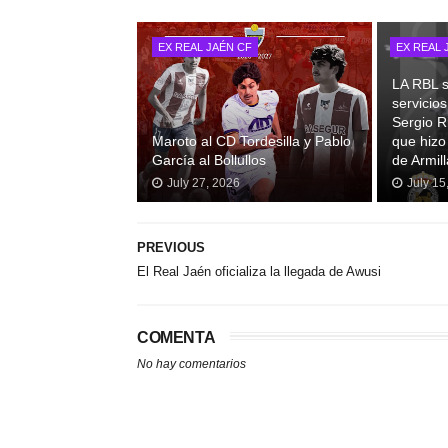
EX REAL JAÉN CF
EX REAL 
LA RBL s
servicio
Sergio R
Maroto al CD Tordesilla y Pablo
que hizo
García al Bollullos
de Armill
July 27, 2026
July 15
PREVIOUS
El Real Jaén oficializa la llegada de Awusi
COMENTA
No hay comentarios