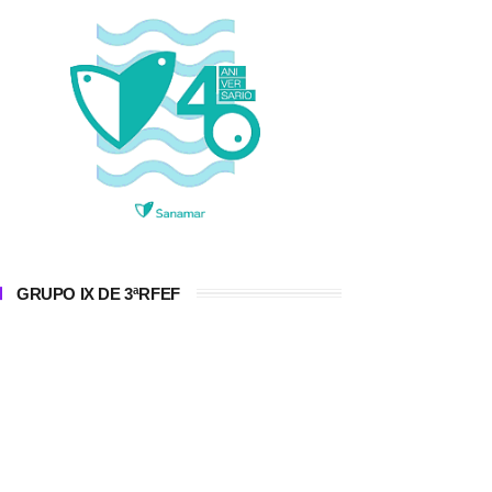
GRUPO IX DE 3ªRFEF