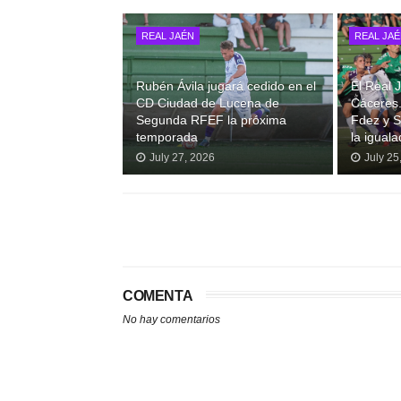
REAL JAÉN
REAL JA
Rubén Ávila jugará cedido en el
El Real
CD Ciudad de Lucena de
Cáceres.
Segunda RFEF la próxima
Fdez y S
temporada
la iguala
July 27, 2026
July 25
COMENTA
No hay comentarios