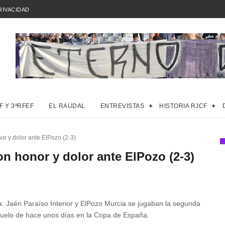
RIVACIDAD
F Y 3ªRFEF
EL RAUDAL
ENTREVISTAS
HISTORIA RJCF
or y dolor ante ElPozo (2-3)
on honor y dolor ante ElPozo (2-3)
a. Jaén Paraíso Interior y ElPozo Murcia se jugaban la segunda
duelo de hace unos días en la Copa de España.