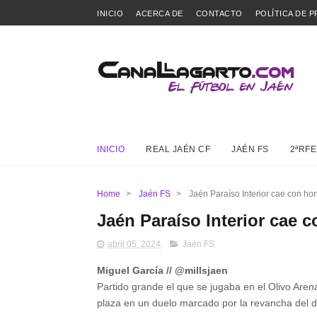
INICIO
ACERCA DE
CONTACTO
POLÍTICA DE P
INICIO
REAL JAÉN CF
JAÉN FS
2ªRFE
Home
>
Jaén FS
>
Jaén Paraíso Interior cae con hon
Jaén Paraíso Interior cae c
abril 05, 2024
Jaén FS
Miguel García // @millsjaen
Partido grande el que se jugaba en el Olivo Aren
plaza en un duelo marcado por la revancha del 