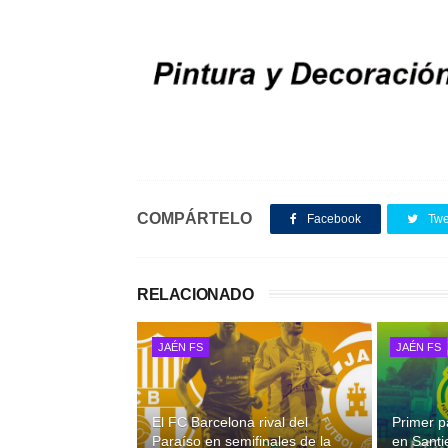
COMPÁRTELO
Facebook
Twe
RELACIONADO
JAÉN FS
JAÉN FS
El FC Barcelona rival del
Primer p
Paraíso en semifinales de la
en Santi