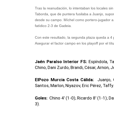
Tras la reanudación, lo intentaban los locales si
Taborda, que de puntera fusilaba a Juanjo, supon
desde su campo. Míchel como portero-jugador a 2'
fatídico 2-3 de Gadeia.
Con este resultado, la segunda plaza queda a 4 pun
Asegurar el factor campo en los playoff por el títu
Jaén Paraíso Interior FS:
Espíndola, Ta
Chino, Dani Zurdo, Brandi, César, Arnon, J
ElPozo Murcia Costa Cálida:
Juanjo, G
Santos, Marlon, Niyazov, Eric Pérez, Taffy.
Goles:
Chino 4' (1-0); Ricardo 8' (1-1); D
3).