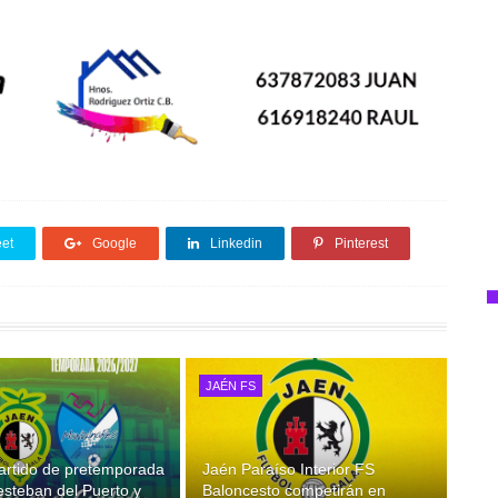
et
Google
Linkedin
Pinterest
JAÉN FS
artido de pretemporada
Jaén Paraíso Interior FS
esteban del Puerto y
Baloncesto competirán en