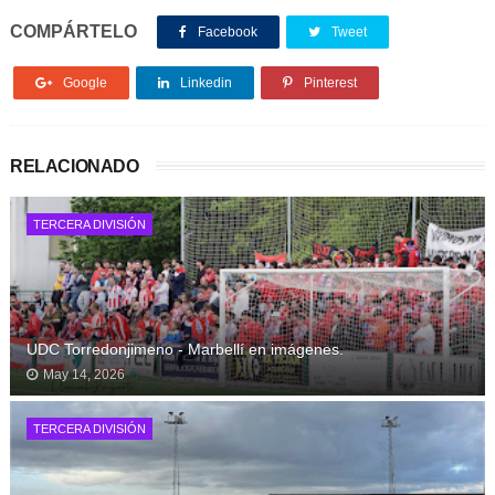
COMPÁRTELO
Facebook
Tweet
Google
Linkedin
Pinterest
RELACIONADO
TERCERA DIVISIÓN
UDC Torredonjimeno - Marbellí en imágenes.
May 14, 2026
TERCERA DIVISIÓN