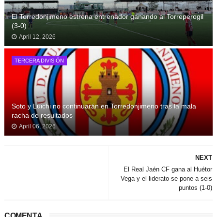
El Torredonjimeno estrena entrenador ganando al Torreperogil
(3-0)
April 12, 2026
TERCERA DIVISIÓN
Soto y Luichi no continuarán en Torredonjimeno tras la mala
racha de resultados
April 06, 2026
NEXT
El Real Jaén CF gana al Huétor
Vega y el liderato se pone a seis
puntos (1-0)
COMENTA