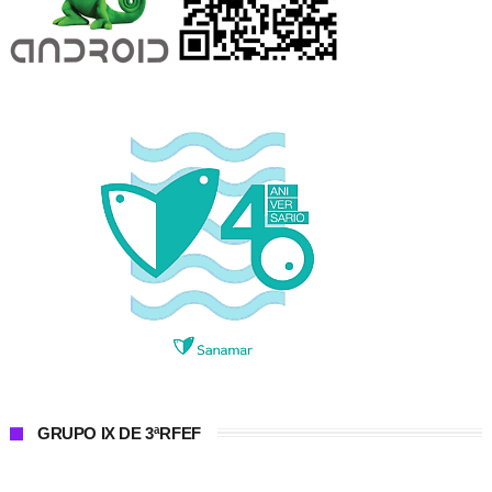
GRUPO IX DE 3ªRFEF