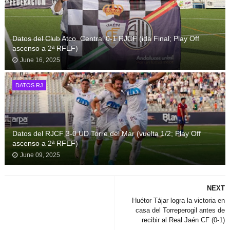
Datos del Club Atco. Central 0-1 RJCF (ida Final; Play Off
ascenso a 2ª RFEF)
June 16, 2025
DATOS RJ
Datos del RJCF 3-0 UD Torre del Mar (vuelta 1/2; Play Off
ascenso a 2ª RFEF)
June 09, 2025
NEXT
Huétor Tájar logra la victoria en
casa del Torreperogil antes de
recibir al Real Jaén CF (0-1)