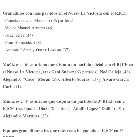
Granadinos con más partidos en el Nuevo La Victoria con el RJCF:
· Francisco Javier Machado (96 partidos)
· Víctor Manuel Armero (46)
· Israel Jerez (44)
· Fran Hernández (38)
Óscar Lozano
· Antonio López y
(37)
Muñiz es el 6º asturiano que disputa un partido oficial con el RJCF en
el Nuevo La Victoria, tras Geni Suárez
Noé Calleja
(63 partidos),
(48),
Alejandro "Caco" Morán
Alberto Suárez
y Álvaro García
(29),
(13)
Cuello
(1).
Muñiz es el 4º asturiano que disputa un partido de 3ª RFEF con el
RJCF, tras Ignacio Díaz
Adolfo López "Dolfi"
y
(78 partidos),
(29)
Alejandro Martínez
(23).
Equipos granadinos a los que más veces ha ganado el RJCF en 3ª