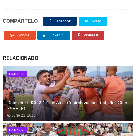
COMPÁRTELO
Facebook
Tweet
Google
Linkedin
Pinterest
RELACIONADO
DATOS RJ
Datos del RJCF 2-1 Club Atco. Central (vuelta Final; Play Off a
2ª RFEF)
June 23, 2025
DATOS RJ