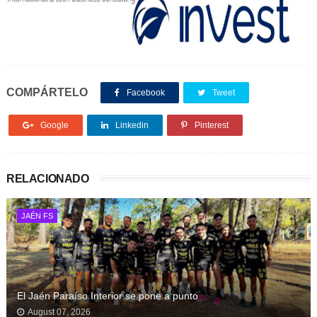
COMPÁRTELO
Facebook
Tweet
Google
Linkedin
Pinterest
RELACIONADO
JAÉN FS
El Jaén Paraíso Interior se pone a punto
August 07, 2026