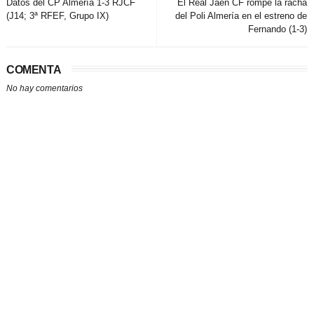
Datos del CP Almería 1-3 RJCF
El Real Jaén CF rompe la racha
(J14; 3ª RFEF, Grupo IX)
del Poli Almería en el estreno de
Fernando (1-3)
COMENTA
No hay comentarios