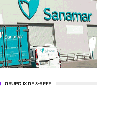
GRUPO IX DE 3ªRFEF