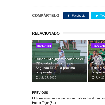
COMPÁRTELO
Facebook
Twe
RELACIONADO
REAL JAÉN
REAL JA
Rubén Ávila jugará cedido en el
El Real
CD Ciudad de Lucena de
Cáceres.
Segunda RFEF la próxima
Fdez y S
temporada
la iguala
July 27, 2026
July 25
PREVIOUS
El Torredonjimeno sigue con su mala racha al caer en
Huétor Tájar (3-1)