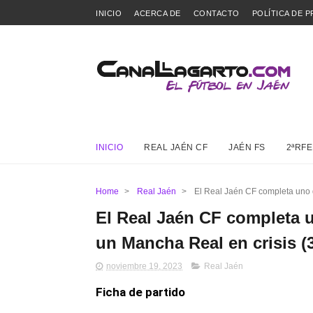
INICIO
ACERCA DE
CONTACTO
POLÍTICA DE P
INICIO
REAL JAÉN CF
JAÉN FS
2ªRFE
Home
>
Real Jaén
>
El Real Jaén CF completa uno d
El Real Jaén CF completa 
un Mancha Real en crisis (3
noviembre 19, 2023
Real Jaén
Ficha de partido