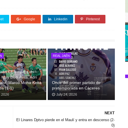
et
Google
Linkedin
Pinterest
ÉN
REAL JAÉN
 Jaén CF empata en
 Muy bien Ávila, Adri
alvi. Marcó Moha Keita
Once del primer partido de
da (1-1)
pretemporada en Cáceres
, 2026
July 24, 2026
NEXT
El Linares Dptvo pierde en el Maulí y entra en descenso (2-
0)