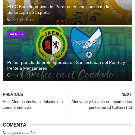
El FC Barcelona rival del Paraíso en semifinales de la
Supercopa de España
July 24, 2026
JAÉN FS
Primer partido de pretemporada en Santiesteban del Puerto y
frente a Manzanares
July 23, 2026
PREVIOUS
NEXT
Álex Moreno vuelve al Jabalquinto
Alcoyano y Linares se reparten los
como entrenador
puntos en El Collao (1-1)
COMENTA
No hay comentarios