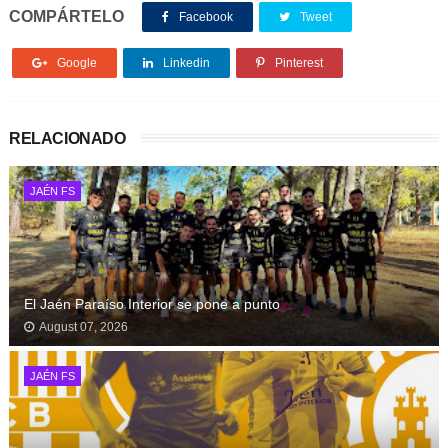
COMPÁRTELO
Facebook
Tweet
Google
Linkedin
Pinterest
RELACIONADO
JAÉN FS
El Jaén Paraíso Interior se pone a punto
August 07, 2026
JAÉN FS