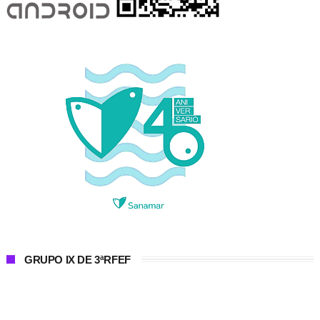
GRUPO IX DE 3ªRFEF