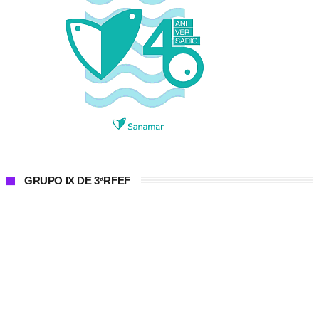
GRUPO IX DE 3ªRFEF