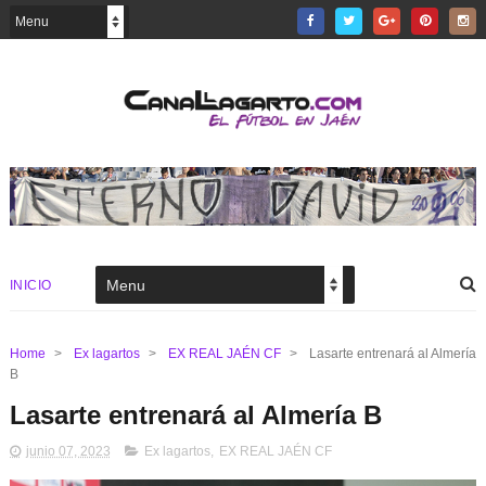
INICIO
Home
>
Ex lagartos
>
EX REAL JAÉN CF
>
Lasarte entrenará al Almería
B
Lasarte entrenará al Almería B
junio 07, 2023
Ex lagartos
,
EX REAL JAÉN CF