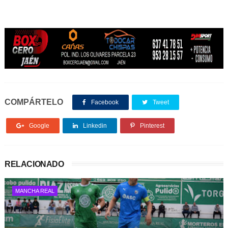
COMPÁRTELO
Facebook
Tweet
Google
Linkedin
Pinterest
RELACIONADO
MANCHA REAL