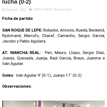
lucha (0-2)
marzo 05, 2023
1RFEF-2RFEF
,
Mancha Real
Ficha de partido
SAN ROQUE DE LEPE:
Robador, Antonio, Rueda, Beckend,
Rydstrand, Marrufo, Charaf, Camacho, Sergio García,
Jacobo y Pablo Aguilera.
AT. MANCHA REAL:
Peri, Mauro, Llopis, Sergio Díaz,
Juanjo, Quesada, Juanje, Raúl García, Braun, Juanma e
Iván Aguilar.
Goles:
Iván Aguilar 9’ (0-1); Juanjo 17´ (0-2)
Observaciones: