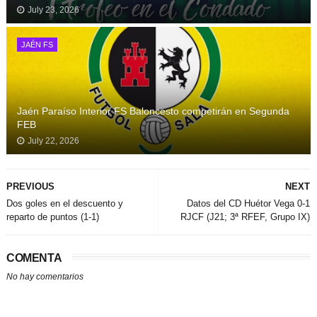
July 23, 2026
JAÉN FS
Jaén Paraíso Interior FS Baloncesto competirán en Segunda
FEB
July 22, 2026
PREVIOUS
NEXT
Dos goles en el descuento y
Datos del CD Huétor Vega 0-1
reparto de puntos (1-1)
RJCF (J21; 3ª RFEF, Grupo IX)
COMENTA
No hay comentarios