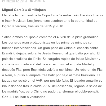
febrero 12, 2023
Jaén FS
Miguel García // @millsjaen
Llegaba la gran final de la Copa España entre Jaén Paraíso Interior
e Inter Movistar. Los jiennenses estaban ante la oportunidad de
lograr la tercera, tras las de 2015 y 2018.
Salían ambos equipos a comerse el 40x20 de la pista granadina.
Los porteros eran protagonistas en los primeros minutos con
buenas intervenciones. Un gran pase de Chino al espacio sobre
Brandi lo dejaba solo ante Jesús Herrero, al que batía por alto. El
palacio estallaba de júbilo. Se cargaba rápido de faltas Movistar y
cometía su quinta a 7' del descanso. Tuvo el empate Martel y
después Fits, pero Espindola volvía a exhibirse. Un robo en de Fits
a Nem, supuso el empate tras batir por bajo al meta brasileño. La
jugada se revisó en el VAR, por posible falta. El jugador amarillo se
iría lesionado tras la caída. A 15" del descanso, llegaba la sexta de
los madrileños, pero Chino no pudo transformar el doble-penalti.
Con 1-1 se iban a vestuarios.