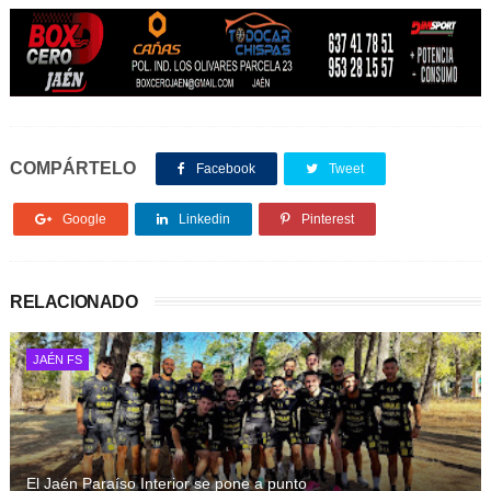
COMPÁRTELO
Facebook
Tweet
Google
Linkedin
Pinterest
RELACIONADO
JAÉN FS
El Jaén Paraíso Interior se pone a punto