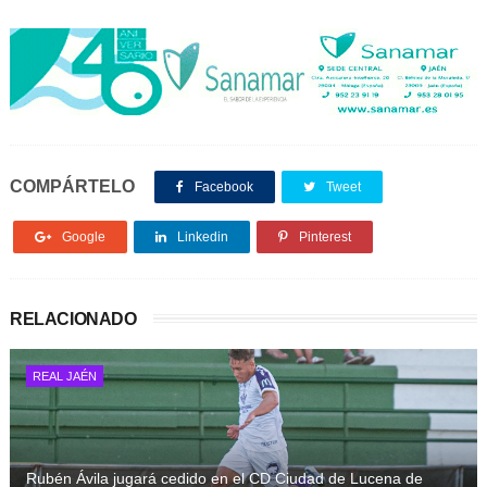
COMPÁRTELO
Facebook
Tweet
Google
Linkedin
Pinterest
RELACIONADO
REAL JAÉN
Rubén Ávila jugará cedido en el CD Ciudad de Lucena de