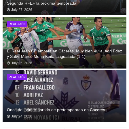
Segunda RFEF la próxima temporada
July 27, 2026
REAL JAÉN
El Real Jaén CF empata en Cáceres. Muy bien Ávila, Adri Fdez
y Salvi. Marcó Moha Keita la igualada (1-1)
July 25, 2026
REAL JAÉN
Once del primer partido de pretemporada en Cáceres
July 24, 2026