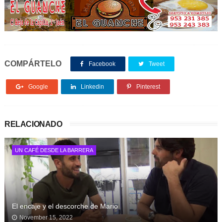
COMPÁRTELO
Facebook
Tweet
Google
Linkedin
Pinterest
RELACIONADO
UN CAFÉ DESDE LA BARRERA
El encaje y el descorche de Mario
November 15, 2022