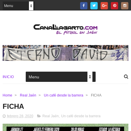
INICIO
Home
>
Real Jaén
>
Un café desde la barrera
>
FICHA
FICHA
febrero 28, 2020
Real Jaén
,
Un café desde la barrera