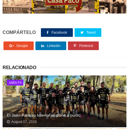
COMPÁRTELO
Facebook
Tweet
Google
Linkedin
Pinterest
RELACIONADO
JAÉN FS
El Jaén Paraíso Interior se pone a punto
August 07, 2026