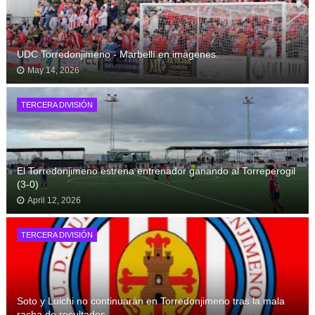
UDC Torredonjimeno - Marbellí en imágenes.
May 14, 2026
TERCERA DIVISIÓN
El Torredonjimeno estrena entrenador ganando al Torreperogil
(3-0)
April 12, 2026
TERCERA DIVISIÓN
Soto y Luichi no continuarán en Torredonjimeno tras la mala
racha de resultados