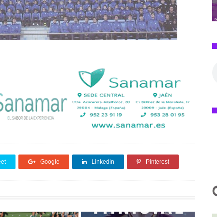
et
Google
Linkedin
Pinterest