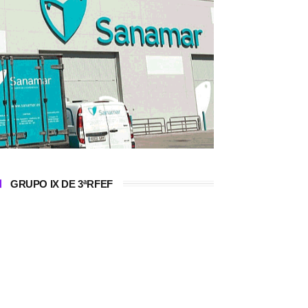
GRUPO IX DE 3ªRFEF