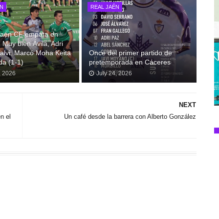
ÉN
REAL JAÉN
 Jaén CF empata en
 Muy bien Ávila, Adri
alvi. Marcó Moha Keita
Once del primer partido de
da (1-1)
pretemporada en Cáceres
, 2026
July 24, 2026
NEXT
n el
Un café desde la barrera con Alberto González