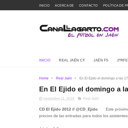
INICIO
ACERCA DE
CONTACTO
POLÍTICA DE P
INICIO
REAL JAÉN CF
JAÉN FS
2ªRFE
Home
>
Real Jaén
>
En El Ejido el domingo a las 17
En El Ejido el domingo a la
noviembre 11, 2019
Real Jaén
CD El Ejido 2012 // @CD_Ejido
Este próximo
precios de las entradas para todos los asistente