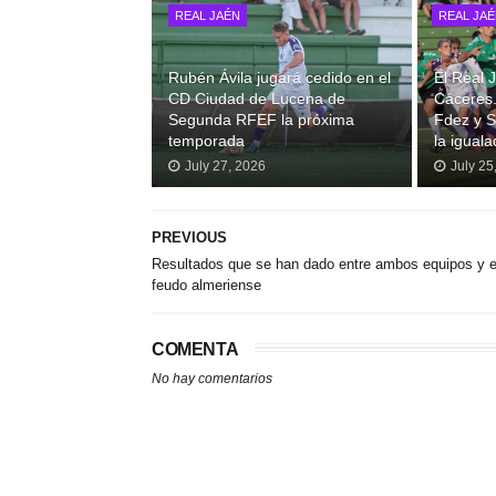
REAL JAÉN
REAL JA
Rubén Ávila jugará cedido en el
El Real
CD Ciudad de Lucena de
Cáceres.
Segunda RFEF la próxima
Fdez y S
temporada
la iguala
July 27, 2026
July 25
PREVIOUS
Resultados que se han dado entre ambos equipos y e
feudo almeriense
COMENTA
No hay comentarios