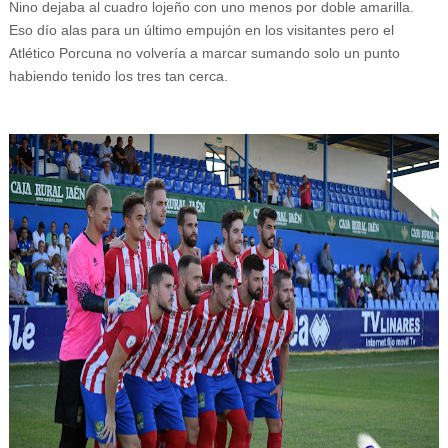
Nino dejaba al cuadro lojeño con uno menos por doble amarilla.
Eso dío alas para un último empujón en los visitantes pero el
Atlético Porcuna no volvería a marcar sumando solo un punto
habiendo tenido los tres tan cerca.