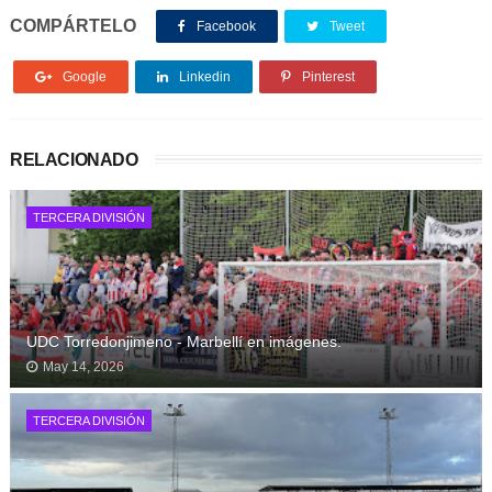
COMPÁRTELO
Facebook
Tweet
Google
Linkedin
Pinterest
RELACIONADO
TERCERA DIVISIÓN
UDC Torredonjimeno - Marbellí en imágenes.
May 14, 2026
TERCERA DIVISIÓN