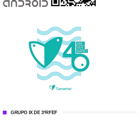
GRUPO IX DE 3ªRFEF