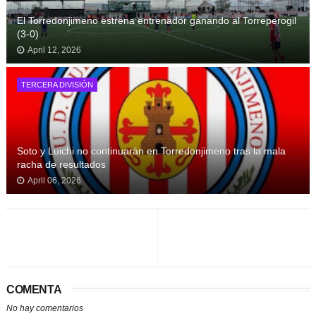
El Torredonjimeno estrena entrenador ganando al Torreperogil
(3-0)
April 12, 2026
TERCERA DIVISIÓN
Soto y Luichi no continuarán en Torredonjimeno tras la mala
racha de resultados
April 06, 2026
COMENTA
No hay comentarios