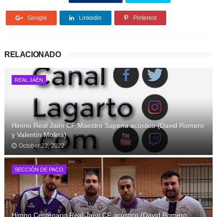
Google
Linkedin
Pinterest
RELACIONADO
REAL JAÉN
Himno Real Jaén CF Maestro Sapena acústico (David Romero
y Valentín Molina)
October 22, 2022
SECCIÓN DE PACO
Himno Centenario Real Jaén CF acústico (David Romero,