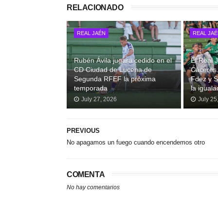
RELACIONADO
REAL JAÉN
REAL JA
Rubén Ávila jugará cedido en el
El Real
CD Ciudad de Lucena de
Cáceres.
Segunda RFEF la próxima
Fdez y S
temporada
la iguala
July 27, 2026
July 25
PREVIOUS
No apagamos un fuego cuando encendemos otro
COMENTA
No hay comentarios