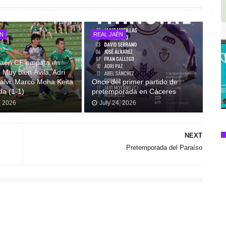
ÉN
REAL JAÉN
 Jaén CF empata en
 Muy bien Ávila, Adri
alvi. Marcó Moha Keita
Once del primer partido de
da (1-1)
pretemporada en Cáceres
, 2026
July 24, 2026
NEXT
Pretemporada del Paraíso