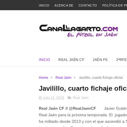
INICIO
ACERCA DE
CONTACTO
POLÍTICA DE P
INICIO
REAL JAÉN CF
JAÉN FS
2ªRFE
Home
>
Real Jaén
>
Javilillo, cuarto fichaje oficial
Javilillo, cuarto fichaje ofic
julio 12, 2019
Real Jaén
Real Jaén CF // @RealJaenCF
Javier Gutiér
Real Jaén para la próxima temporada. El jugado
ha militado desde 2013 y con el que ascendió a 