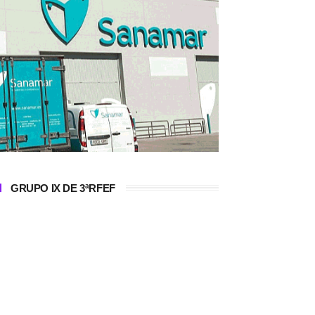
GRUPO IX DE 3ªRFEF