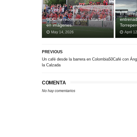
El Torre
UDC Torredonjimeno - Marbellí
entrenad
en imágenes.
Torrepero
May 14, 2026
April 1
PREVIOUS
Un café desde la barrera en Colombia50Café con Áng
la Calzada
COMENTA
No hay comentarios