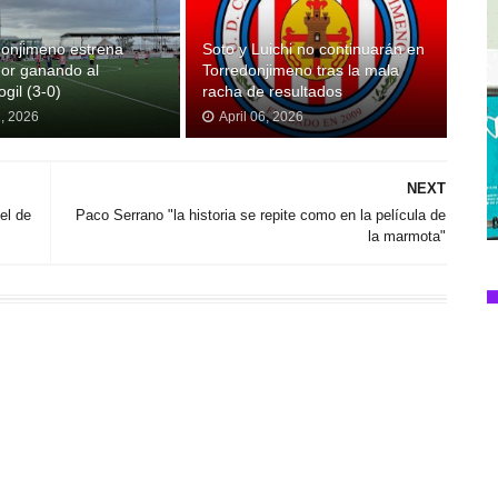
donjimeno estrena
Soto y Luichi no continuarán en
or ganando al
Torredonjimeno tras la mala
gil (3-0)
racha de resultados
2, 2026
April 06, 2026
NEXT
el de
Paco Serrano "la historia se repite como en la película de
la marmota"