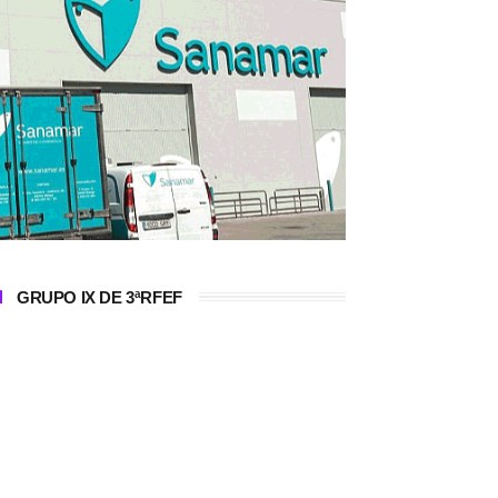
GRUPO IX DE 3ªRFEF