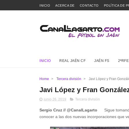
INICIO
ACERCA DE
CONTACTO
POLÍTICA DE P
INICIO
REAL JAÉN CF
JAÉN FS
2ªRFE
Home
>
Tercera división
>
Javi López y Fran Gonzále
Javi López y Fran González
junio 26, 2019
Tercera división
Sergio Cruz // @CanalLagarto
Sigue tomando f
conocer a las dos nuevas incorporaciones que vest