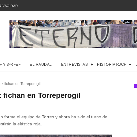
RIVACIDAD
F Y 3ªRFEF
EL RAUDAL
ENTREVISTAS
HISTORIA RJCF
z fichan en Torreperogil
 fichan en Torreperogil
orma el equipo de Torres y ahora ha sido el turno de
irán la elástica roja.