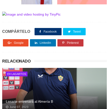
COMPÁRTELO
Facebook
Tweet
Google
Linkedin
Pinterest
RELACIONADO
EX LAGARTOS
Lasarte entrenará al Almería B
June 07, 2023