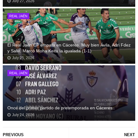
July 27, 2026
REAL JAÉN
El Real Jaén CF empata en Cáceres. Muy bien Ávila, Adri Fdez
y Salvi. Marcó Moha Keita la igualada (1-1)
July 25, 2026
REAL JAÉN
Once del primer partido de pretemporada en Cáceres
July 24, 2026
PREVIOUS
NEXT