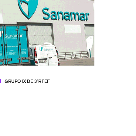
GRUPO IX DE 3ªRFEF