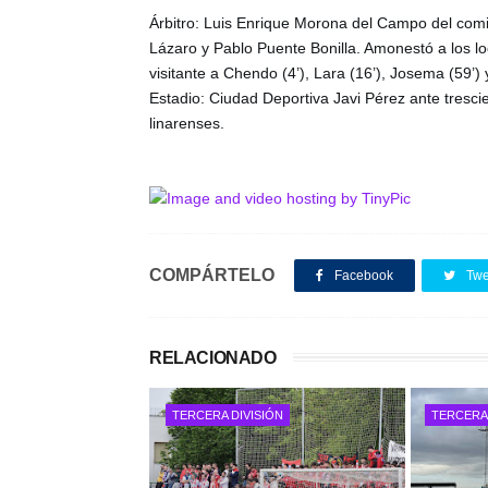
Árbitro: Luis Enrique Morona del Campo del comi
Lázaro y Pablo Puente Bonilla. Amonestó a los loc
visitante a Chendo (4’), Lara (16’), Josema (59’) y
Estadio: Ciudad Deportiva Javi Pérez ante trescie
linarenses.
COMPÁRTELO
Facebook
Twe
RELACIONADO
TERCERA DIVISIÓN
TERCERA 