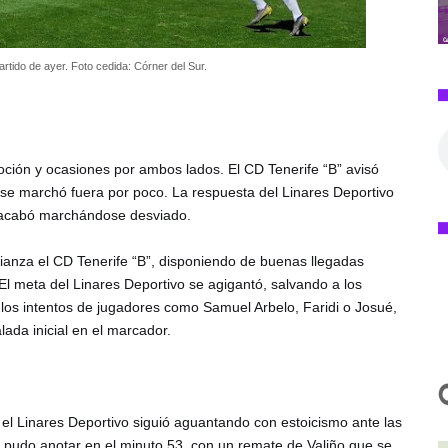
artido de ayer. Foto cedida: Córner del Sur.
ión y ocasiones por ambos lados. El CD Tenerife “B” avisó 
se marchó fuera por poco. La respuesta del Linares Deportivo 
 acabó marchándose desviado. 
ianza el CD Tenerife “B”, disponiendo de buenas llegadas 
El meta del Linares Deportivo se agigantó, salvando a los 
os intentos de jugadores como Samuel Arbelo, Faridi o Josué, 
lada inicial en el marcador.
l Linares Deportivo siguió aguantando con estoicismo ante las 
 pudo anotar en el minuto 53, con un remate de Valiño que se 