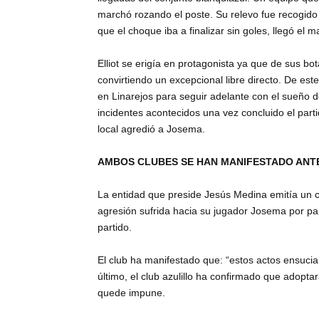
marchó rozando el poste. Su relevo fue recogido p
que el choque iba a finalizar sin goles, llegó el 
Elliot se erigía en protagonista ya que de sus bot
convirtiendo un excepcional libre directo. De est
en Linarejos para seguir adelante con el sueño del
incidentes acontecidos una vez concluido el part
local agredió a Josema.
AMBOS CLUBES SE HAN MANIFESTADO ANTE
La entidad que preside Jesús Medina emitía un c
agresión sufrida hacia su jugador Josema por part
partido.
El club ha manifestado que: “estos actos ensucian 
último, el club azulillo ha confirmado que adopt
quede impune.