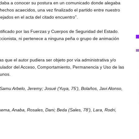
 daba a conocer su postura en un comunicado donde alegaba 
chos acaecidos, una vez finalizado el partido entre nuestro 
flejados en el acta del citado encuentro”.
ntificado por las Fuerzas y Cuerpos de Seguridad del Estado. 
ccionista, ni pertenece a ninguna peña o grupo de animación 
as que el autor pudiera ser objeto por vía administrativa y/o 
egulador del Acceso, Comportamiento, Permanencia y Uso de las 
tunos.
amu Arbelo, Jeremy; Josué (Yuya, 75’), Bolaños, Javi Alonso, 
sema, Anaba, Rosales, Dani; Beda (Sales, 78’), Lara, Rodri, 