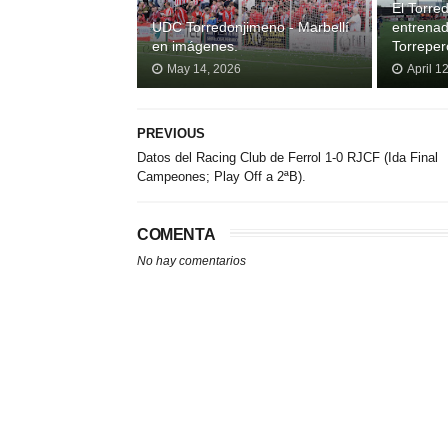
El Torre
UDC Torredonjimeno - Marbellí
entrenad
en imágenes.
Torrepero
May 14, 2026
April 1
PREVIOUS
Datos del Racing Club de Ferrol 1-0 RJCF (Ida Final
Campeones; Play Off a 2ªB).
COMENTA
No hay comentarios