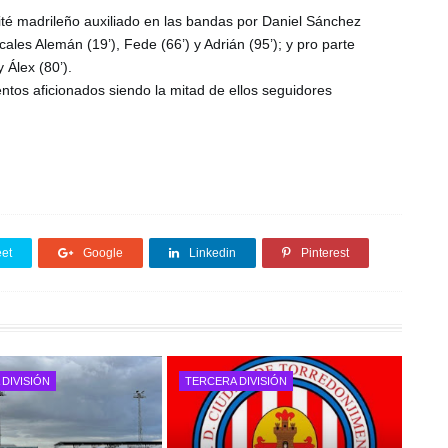
té madrileño auxiliado en las bandas por Daniel Sánchez 
ales Alemán (19’), Fede (66’) y Adrián (95’); y pro parte 
 Álex (80’).

ntos aficionados siendo la mitad de ellos seguidores 
et
Google
Linkedin
Pinterest
DIVISIÓN
TERCERA DIVISIÓN