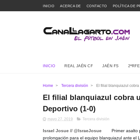
INICIO
ACERCA DE
CONTACTO
POLÍTICA DE P
INICIO
REAL JAÉN CF
JAÉN FS
2ªRFE
Home
>
Tercera división
>
El filial blanquiazul cobr
El filial blanquiazul cobra
Deportivo (1-0)
mayo 27, 2019
Tercera división
Israel Josue // @IsraeJosue
Primer asalto p
prolongación para el equipo blanquiazul ante el Li