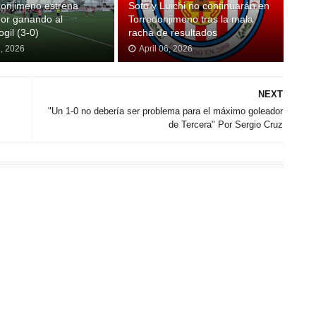
donjimeno estrena
Soto y Luichi no continuarán en
or ganando al
Torredonjimeno tras la mala
gil (3-0)
racha de resultados
2, 2026
April 06, 2026
NEXT
"Un 1-0 no debería ser problema para el máximo goleador
de Tercera" Por Sergio Cruz