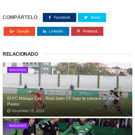
COMPÁRTELO
Facebook
Tweet
Google
Linkedin
Pinterest
RELACIONADO
IMÁGENES
El FC Málaga City - Real Jaén CF bajo la cámara de Mario
Pastor
December 15, 2024
IMÁGENES