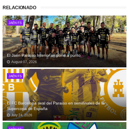
RELACIONADO
JAÉN FS
El Jaén Paraíso Interior se pone a punto
August 07, 2026
JAÉN FS
El FC Barcelona rival del Paraíso en semifinales de la
Supercopa de España
July 24, 2026