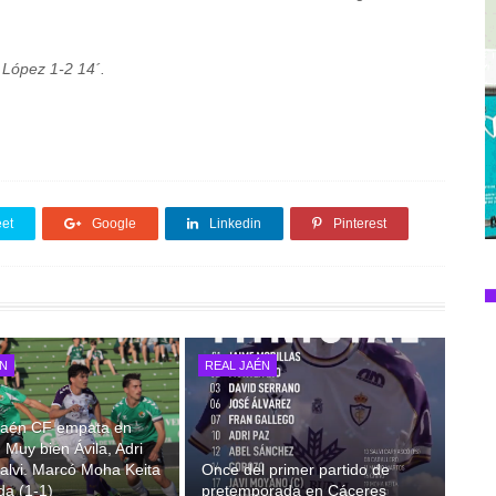
 López 1-2 14´.
et
Google
Linkedin
Pinterest
ÉN
REAL JAÉN
 Jaén CF empata en
 Muy bien Ávila, Adri
alvi. Marcó Moha Keita
Once del primer partido de
da (1-1)
pretemporada en Cáceres