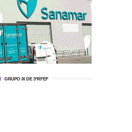
GRUPO IX DE 3ªRFEF