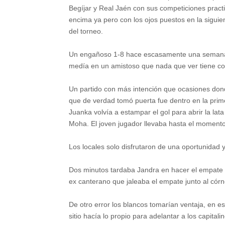
Begíjar y Real Jaén con sus competiciones prac
encima ya pero con los ojos puestos en la siguie
del torneo.
Un engañoso 1-8 hace escasamente una semana
medía en un amistoso que nada que ver tiene co
Un partido con más intención que ocasiones don
que de verdad tomó puerta fue dentro en la prim
Juanka volvía a estampar el gol para abrir la la
Moha. El joven jugador llevaba hasta el momento 
Los locales solo disfrutaron de una oportunidad 
D
os minutos tardaba Jandra en hacer el empate e
ex canterano que jaleaba el empate junto al cór
De otro error los blancos tomarían ventaja, en e
sitio hacía lo propio para adelantar a los capitali