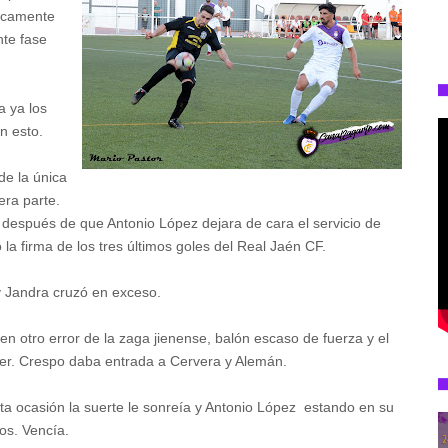
ticamente
nte fase
 ya los
n esto.
de la única
era parte.
ta después de que Antonio López dejara de cara el servicio de
la firma de los tres últimos goles del Real Jaén CF.
y Jandra cruzó en exceso.
n otro error de la zaga jienense, balón escaso de fuerza y el
ner. Crespo daba entrada a Cervera y Alemán.
sta ocasión la suerte le sonreía y Antonio López estando en su
nos. Vencía.