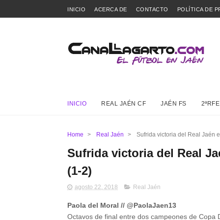
INICIO
ACERCA DE
CONTACTO
POLÍTICA DE P
INICIO
REAL JAÉN CF
JAÉN FS
2ªRFE
Home
>
Real Jaén
>
Sufrida victoria del Real Jaén 
Sufrida victoria del Real J
(1-2)
agosto 22, 2018
Real Jaén
Paola del Moral // @PaolaJaen13
Octavos de final entre dos campeones de Copa D