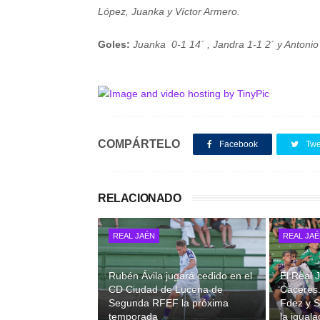
López, Juanka y Víctor Armero.
Goles:
Juanka 0-1 14´ , Jandra 1-1 2´ y Antonio
COMPÁRTELO
Facebook
Twe
RELACIONADO
REAL JAÉN
REAL JA
Rubén Ávila jugará cedido en el
El Real
CD Ciudad de Lucena de
Cáceres.
Segunda RFEF la próxima
Fdez y S
temporada
la iguala