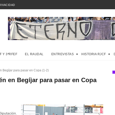
RIVACIDAD
F Y 3ªRFEF
EL RAUDAL
ENTREVISTAS
HISTORIA RJCF
en Begíjar para pasar en Copa (1-2)
aén en Begíjar para pasar en Copa
iputación.