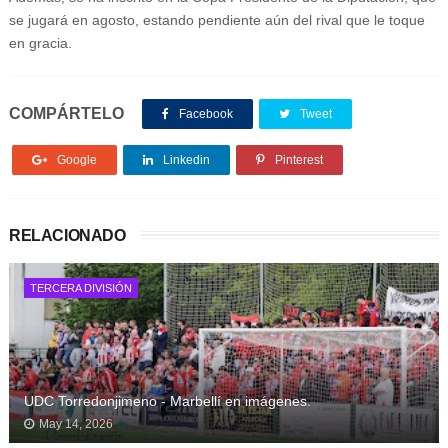
se jugará en agosto, estando pendiente aún del rival que le toque
en gracia.
COMPÁRTELO
Facebook
Tweet
Google
Linkedin
Pinterest
RELACIONADO
TERCERA DIVISIÓN
UDC Torredonjimeno - Marbellí en imágenes.
May 14, 2026