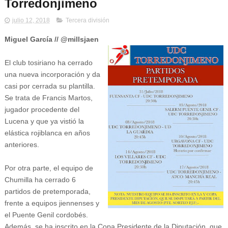
Torredonjimeno
julio 12, 2018
Tercera división
Miguel García // @millsjaen
El club tosiriano ha cerrado
una nueva incorporación y da
casi por cerrada su plantilla.
Se trata de Francis Martos,
jugador procedente del
Lucena y que ya vistió la
elástica rojiblanca en años
anteriores.
Por otra parte, el equipo de
Chumilla ha cerrado 6
partidos de pretemporada,
frente a equipos jiennenses y
el Puente Genil cordobés.
Además, se ha inscrito en la Copa Presidente de la Diputación, que