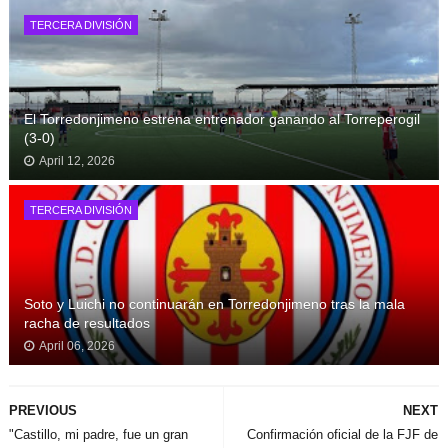
TERCERA DIVISIÓN
El Torredonjimeno estrena entrenador ganando al Torreperogil
(3-0)
April 12, 2026
TERCERA DIVISIÓN
Soto y Luichi no continuarán en Torredonjimeno tras la mala
racha de resultados
April 06, 2026
PREVIOUS
NEXT
"Castillo, mi padre, fue un gran
Confirmación oficial de la FJF de