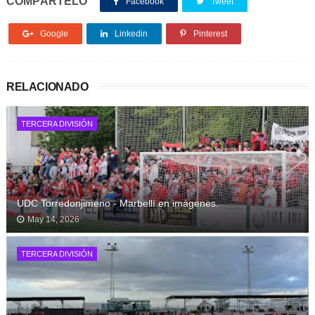
COMPÁRTELO
Facebook
Tweet
Google
Linkedin
Pinterest
RELACIONADO
TERCERA DIVISIÓN
UDC Torredonjimeno - Marbellí en imágenes.
May 14, 2026
TERCERA DIVISIÓN